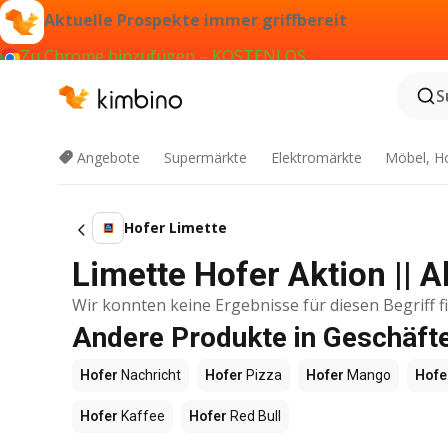
Aktuelle Prospekte immer griffbereit
Zu Chrome hinzufügen – KOSTENLOS
S
Angebote
Supermärkte
Elektromärkte
Möbel, H
Hofer Limette
Limette Hofer Aktion || 
Wir konnten keine Ergebnisse für diesen Begriff f
Andere Produkte in Geschäft
Hofer
Nachricht
Hofer
Pizza
Hofer
Mango
Hofe
Hofer
Kaffee
Hofer
Red Bull