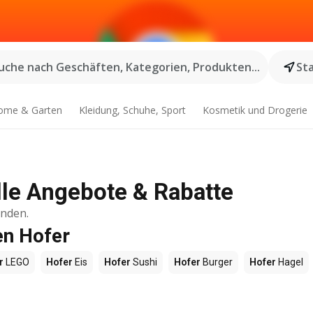
uche nach Geschäften, Kategorien, Produkten...
St
ome & Garten
Kleidung, Schuhe, Sport
Kosmetik und Drogerie
Alle Angebote & Rabatte
inden.
en Hofer
r
LEGO
Hofer
Eis
Hofer
Sushi
Hofer
Burger
Hofer
Hagel