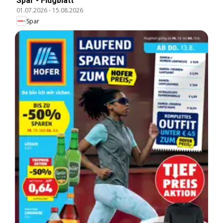
Spar - Flugblatt
01.07.2026
-
15.08.2026
Spar