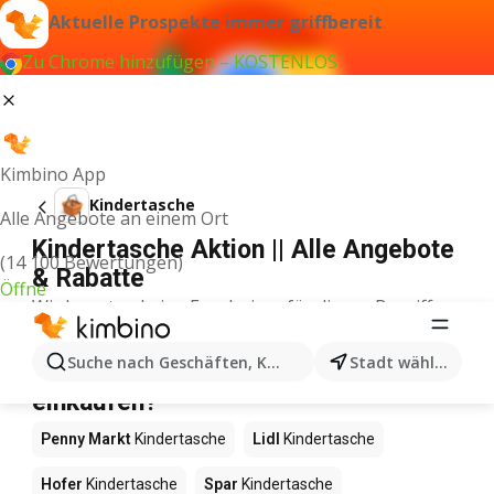
Aktuelle Prospekte immer griffbereit
Zu Chrome hinzufügen – KOSTENLOS
Kimbino App
Kindertasche
Alle Angebote an einem Ort
Kindertasche Aktion || Alle Angebote
(14 100 Bewertungen)
& Rabatte
Öffne
Wir konnten keine Ergebnisse für diesen Begriff
finden.
Kindertasche im Angebot – Wo
Suche nach Geschäften, Kategorien, Produkten...
Stadt wählen
einkaufen?
Penny Markt
Kindertasche
Lidl
Kindertasche
Hofer
Kindertasche
Spar
Kindertasche