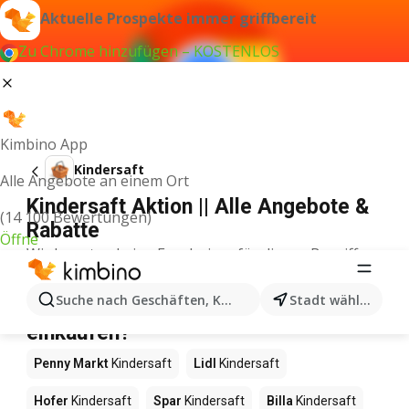
Aktuelle Prospekte immer griffbereit
Zu Chrome hinzufügen – KOSTENLOS
Kimbino App
Kindersaft
Alle Angebote an einem Ort
Kindersaft Aktion || Alle Angebote &
(14 100 Bewertungen)
Rabatte
Öffne
Wir konnten keine Ergebnisse für diesen Begriff
finden.
Kindersaft im Angebot – Wo
Suche nach Geschäften, Kategorien, Produkten...
Stadt wählen
einkaufen?
Penny Markt
Kindersaft
Lidl
Kindersaft
Hofer
Kindersaft
Spar
Kindersaft
Billa
Kindersaft