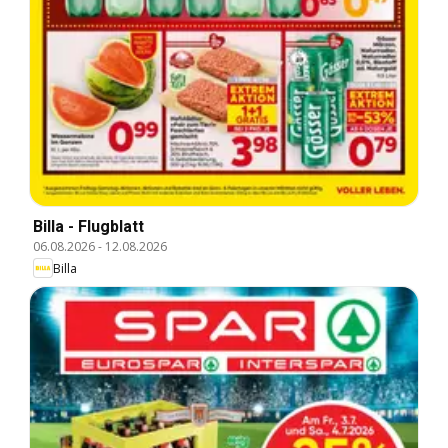
Billa - Flugblatt
06.08.2026
-
12.08.2026
Billa