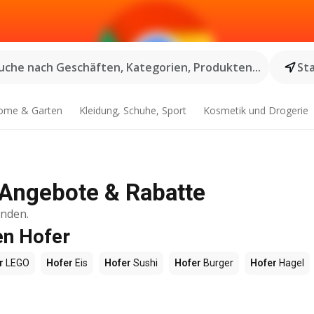
uche nach Geschäften, Kategorien, Produkten...
St
ome & Garten
Kleidung, Schuhe, Sport
Kosmetik und Drogerie
e Angebote & Rabatte
inden.
en Hofer
r
LEGO
Hofer
Eis
Hofer
Sushi
Hofer
Burger
Hofer
Hagel