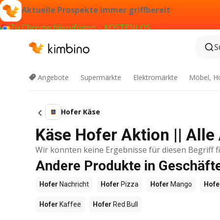
Aktuelle Prospekte immer griffbereit
Zu Chrome hinzufügen – KOSTENLOS
S
Angebote
Supermärkte
Elektromärkte
Möbel, H
Hofer Käse
Käse Hofer Aktion || All
Wir konnten keine Ergebnisse für diesen Begriff f
Andere Produkte in Geschäft
Hofer
Nachricht
Hofer
Pizza
Hofer
Mango
Hofe
Hofer
Kaffee
Hofer
Red Bull