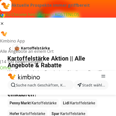
Aktuelle Prospekte immer griffbereit
Zu Chrome hinzufügen – KOSTENLOS
Kimbino App
Kartoffelstärke
Alle Angebote an einem Ort
Kartoffelstärke Aktion || Alle
(14 100 Bewertungen)
Angebote & Rabatte
Öffne
Wir konnten keine Ergebnisse für diesen Begriff
finden.
Kartoffelstärke im Angebot – Wo
Suche nach Geschäften, Kategorien, Produkten...
Stadt wählen
einkaufen?
Penny Markt
Kartoffelstärke
Lidl
Kartoffelstärke
Hofer
Kartoffelstärke
Spar
Kartoffelstärke