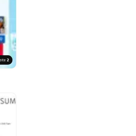
eite
2