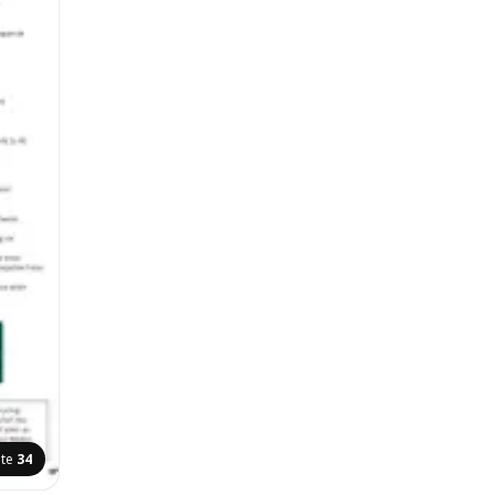
ite
34