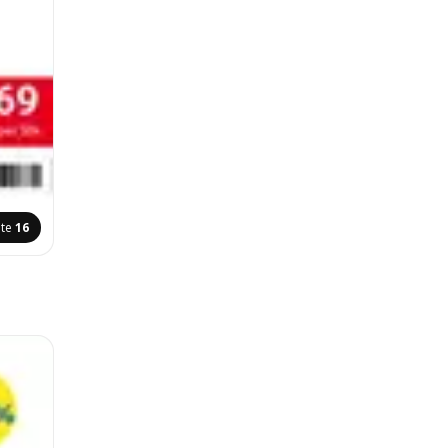
ite
16