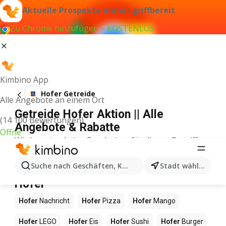
Aktuelle Prospekte immer griffbereit
Zu Chrome hinzufügen – KOSTENLOS
Kimbino App
Hofer Getreide
Alle Angebote an einem Ort
Getreide Hofer Aktion || Alle
(14 100 Bewertungen)
Angebote & Rabatte
Öffne
Wir konnten keine Ergebnisse für diesen Begriff
finden.
Andere Produkte in Geschäften
Suche nach Geschäften, Kategorien, Produkten...
Stadt wählen
Hofer
Hofer
Nachricht
Hofer
Pizza
Hofer
Mango
Hofer
LEGO
Hofer
Eis
Hofer
Sushi
Hofer
Burger