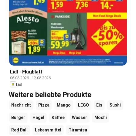
Lidl - Flugblatt
06.08.2026
-
12.08.2026
Lidl
Weitere beliebte Produkte
Nachricht
Pizza
Mango
LEGO
Eis
Sushi
Burger
Hagel
Kaffee
Wasser
Mochi
Red Bull
Lebensmittel
Tiramisu