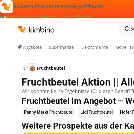
Aktuelle Prospekte immer griffbereit
Zu Chrome hinzufügen – KOSTENLOS
S
Angebote
Supermärkte
Elektromärkte
Möbel, H
Fruchtbeutel
Fruchtbeutel Aktion || A
Wir konnten keine Ergebnisse für diesen Begriff f
Fruchtbeutel im Angebot – W
Penny Markt
Fruchtbeutel
Lidl
Fruchtbeutel
Hofer
F
Weitere Prospekte aus der Ka