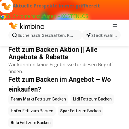
Aktuelle Prospekte immer griffbereit
Zu Chrome hinzufügen – KOSTENLOS
Suche nach Geschäften, Kategorien, Produkten...
Stadt wählen
Fett zum Backen
Fett zum Backen Aktion || Alle
Angebote & Rabatte
Wir konnten keine Ergebnisse für diesen Begriff
finden.
Fett zum Backen im Angebot – Wo
einkaufen?
Penny Markt
Fett zum Backen
Lidl
Fett zum Backen
Hofer
Fett zum Backen
Spar
Fett zum Backen
Billa
Fett zum Backen