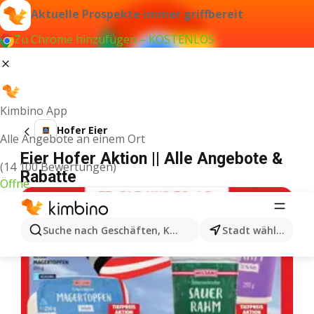
Aktuelle Prospekte immer griffbereit
Zu Chrome hinzufügen – KOSTENLOS
Kimbino App
Hofer Eier
Alle Angebote an einem Ort
Eier Hofer Aktion || Alle Angebote &
(14 100 Bewertungen)
Rabatte
Öffne
Suche nach Geschäften, Kategorien, Produkten...
Stadt wählen