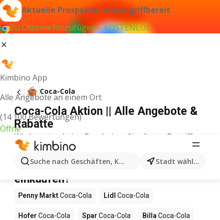
Aktuelle Prospekte immer griffbereit
Zu Chrome hinzufügen – KOSTENLOS
Kimbino App
Coca-Cola
Alle Angebote an einem Ort
Coca-Cola Aktion || Alle Angebote &
(14 100 Bewertungen)
Rabatte
Öffne
Wir konnten keine Ergebnisse für diesen Begriff
finden.
Coca-Cola im Angebot – Wo
Suche nach Geschäften, Kategorien, Produkten...
Stadt wählen
einkaufen?
Penny Markt
Coca-Cola
Lidl
Coca-Cola
Hofer
Coca-Cola
Spar
Coca-Cola
Billa
Coca-Cola