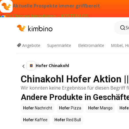
Aktuelle Prospekte immer griffbereit
Zu Chrome hinzufügen – KOSTENLOS
S
Angebote
Supermärkte
Elektromärkte
Möbel, H
Hofer Chinakohl
Chinakohl Hofer Aktion |
Wir konnten keine Ergebnisse für diesen Begriff f
Andere Produkte in Geschäft
Hofer
Nachricht
Hofer
Pizza
Hofer
Mango
Hofe
Hofer
Kaffee
Hofer
Red Bull