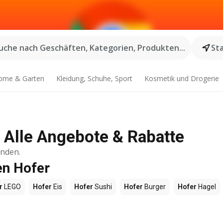
uche nach Geschäften, Kategorien, Produkten...
St
ome & Garten
Kleidung, Schuhe, Sport
Kosmetik und Drogerie
| Alle Angebote & Rabatte
inden.
en Hofer
r
LEGO
Hofer
Eis
Hofer
Sushi
Hofer
Burger
Hofer
Hagel