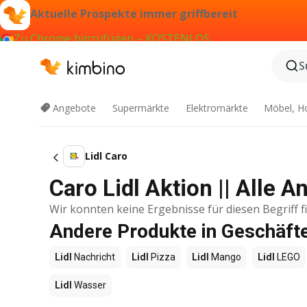
Aktuelle Prospekte immer griffbereit
Zu Chrome hinzufügen – KOSTENLOS
S
Angebote
Supermärkte
Elektromärkte
Möbel, H
Lidl Caro
Caro Lidl Aktion || Alle 
Wir konnten keine Ergebnisse für diesen Begriff f
Andere Produkte in Geschäfte
Lidl
Nachricht
Lidl
Pizza
Lidl
Mango
Lidl
LEGO
Lidl
Wasser