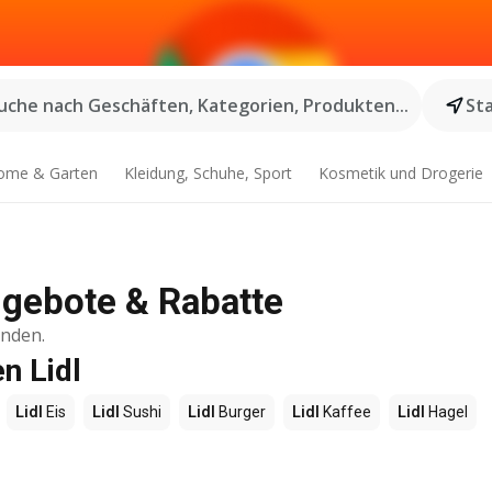
uche nach Geschäften, Kategorien, Produkten...
St
ome & Garten
Kleidung, Schuhe, Sport
Kosmetik und Drogerie
Angebote & Rabatte
inden.
n Lidl
Lidl
Eis
Lidl
Sushi
Lidl
Burger
Lidl
Kaffee
Lidl
Hagel