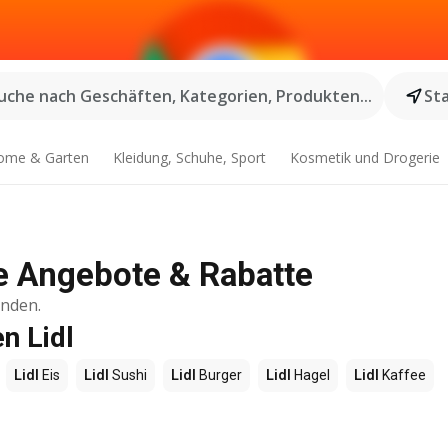
uche nach Geschäften, Kategorien, Produkten...
St
ome & Garten
Kleidung, Schuhe, Sport
Kosmetik und Drogerie
le Angebote & Rabatte
inden.
n Lidl
Lidl
Eis
Lidl
Sushi
Lidl
Burger
Lidl
Hagel
Lidl
Kaffee