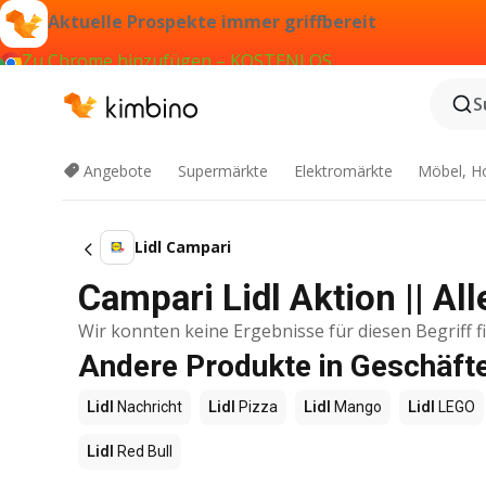
Aktuelle Prospekte immer griffbereit
Zu Chrome hinzufügen – KOSTENLOS
S
Angebote
Supermärkte
Elektromärkte
Möbel, H
Lidl Campari
Campari Lidl Aktion || Al
Wir konnten keine Ergebnisse für diesen Begriff f
Andere Produkte in Geschäfte
Lidl
Nachricht
Lidl
Pizza
Lidl
Mango
Lidl
LEGO
Lidl
Red Bull