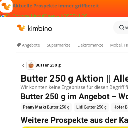
Aktuelle Prospekte immer griffbereit
Zu Chrome hinzufügen – KOSTENLOS
S
Angebote
Supermärkte
Elektromärkte
Möbel, H
Butter 250 g
Butter 250 g Aktion || Al
Wir konnten keine Ergebnisse für diesen Begriff f
Butter 250 g im Angebot – W
Penny Markt
Butter 250 g
Lidl
Butter 250 g
Hofer
B
Weitere Prospekte aus der Ka