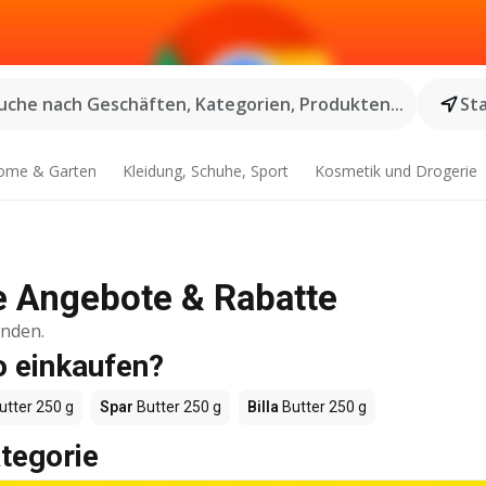
uche nach Geschäften, Kategorien, Produkten...
St
ome & Garten
Kleidung, Schuhe, Sport
Kosmetik und Drogerie
le Angebote & Rabatte
inden.
o einkaufen?
utter 250 g
Spar
Butter 250 g
Billa
Butter 250 g
tegorie