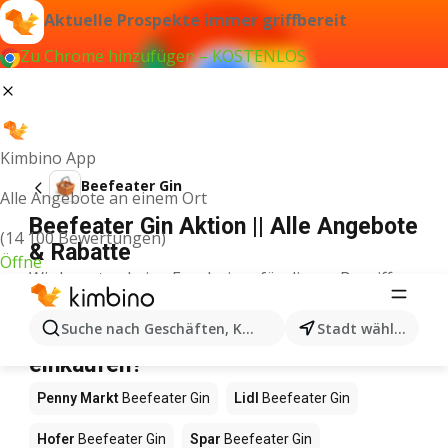
Aktuelle Prospekte immer griffbereit
Zu Chrome hinzufügen – KOSTENLOS
Kimbino App
Beefeater Gin
Alle Angebote an einem Ort
Beefeater Gin Aktion || Alle Angebote
(14 100 Bewertungen)
& Rabatte
Öffne
Wir konnten keine Ergebnisse für diesen Begriff
finden.
Beefeater Gin im Angebot – Wo
Suche nach Geschäften, Kategorien, Produkten...
Stadt wählen
einkaufen?
Penny Markt
Beefeater Gin
Lidl
Beefeater Gin
Hofer
Beefeater Gin
Spar
Beefeater Gin