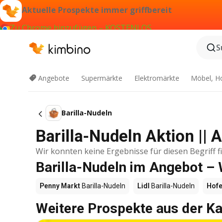
Aktuelle Prospekte immer griffbereit
Zu Chrome hinzufügen – KOSTENLOS
S
Angebote
Supermärkte
Elektromärkte
Möbel, H
Barilla-Nudeln
Barilla-Nudeln Aktion || 
Wir konnten keine Ergebnisse für diesen Begriff f
Barilla-Nudeln im Angebot –
Penny Markt
Barilla-Nudeln
Lidl
Barilla-Nudeln
Hofe
Weitere Prospekte aus der Ka