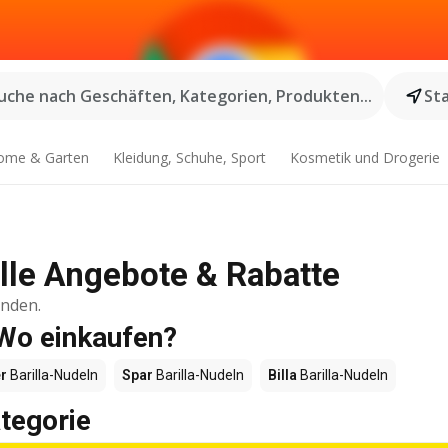
uche nach Geschäften, Kategorien, Produkten...
St
ome & Garten
Kleidung, Schuhe, Sport
Kosmetik und Drogerie
Alle Angebote & Rabatte
inden.
 Wo einkaufen?
r
Barilla-Nudeln
Spar
Barilla-Nudeln
Billa
Barilla-Nudeln
tegorie