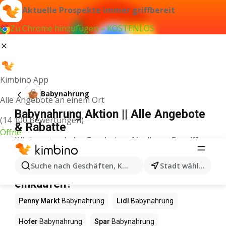
Aktuelle Prospekte immer griffbereit
Zu Chrome hinzufügen – KOSTENLOS
Kimbino App
Babynahrung
Alle Angebote an einem Ort
Babynahrung Aktion || Alle Angebote
(14 100 Bewertungen)
& Rabatte
Öffne
Wir konnten keine Ergebnisse für diesen Begriff
finden.
Babynahrung im Angebot – Wo
Suche nach Geschäften, Kategorien, Produkten...
Stadt wählen
einkaufen?
Penny Markt
Babynahrung
Lidl
Babynahrung
Hofer
Babynahrung
Spar
Babynahrung