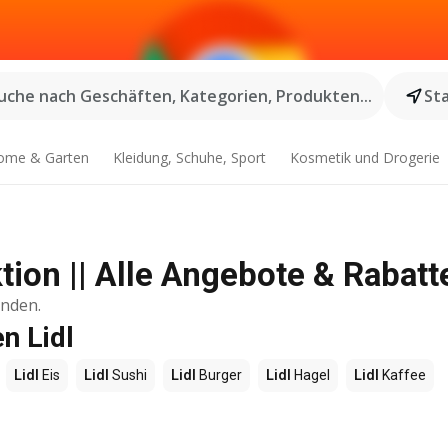
uche nach Geschäften, Kategorien, Produkten...
St
ome & Garten
Kleidung, Schuhe, Sport
Kosmetik und Drogerie
ion || Alle Angebote & Rabatt
inden.
n Lidl
Lidl
Eis
Lidl
Sushi
Lidl
Burger
Lidl
Hagel
Lidl
Kaffee