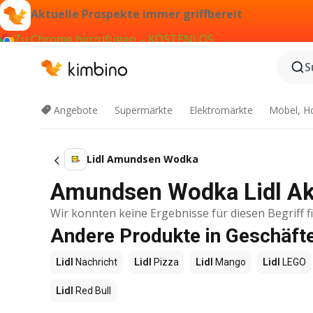
Aktuelle Prospekte immer griffbereit
Zu Chrome hinzufügen – KOSTENLOS
S
Angebote
Supermärkte
Elektromärkte
Möbel, H
Lidl Amundsen Wodka
Amundsen Wodka Lidl Akt
Wir konnten keine Ergebnisse für diesen Begriff f
Andere Produkte in Geschäfte
Lidl
Nachricht
Lidl
Pizza
Lidl
Mango
Lidl
LEGO
Lidl
Red Bull